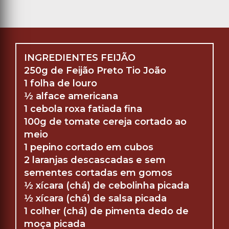
INGREDIENTES FEIJÃO
250g de Feijão Preto Tio João
1 folha de louro
½ alface americana
1 cebola roxa fatiada fina
100g de tomate cereja cortado ao
meio
1 pepino cortado em cubos
2 laranjas descascadas e sem
sementes cortadas em gomos
½ xícara (chá) de cebolinha picada
½ xícara (chá) de salsa picada
1 colher (chá) de pimenta dedo de
moça picada