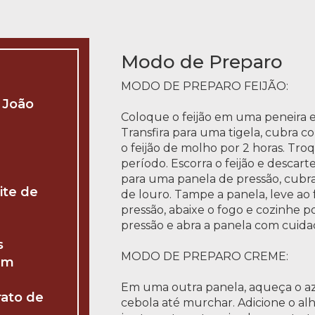
Modo de Preparo
MODO DE PREPARO FEIJÃO:
 João
Coloque o feijão em uma peneira e
Transfira para uma tigela, cubra c
o feijão de molho por 2 horas. Tr
período. Escorra o feijão e descart
para uma panela de pressão, cubr
ite de
de louro. Tampe a panela, leve ao
pressão, abaixe o fogo e cozinhe po
pressão e abra a panela com cuida
s
MODO DE PREPARO CREME:
em
Em uma outra panela, aqueça o aze
rato de
cebola até murchar. Adicione o al