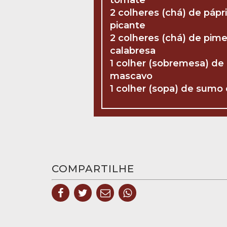
tomate
2 colheres (chá) de pápr
picante
2 colheres (chá) de pim
calabresa
1 colher (sobremesa) de
mascavo
1 colher (sopa) de sumo
COMPARTILHE